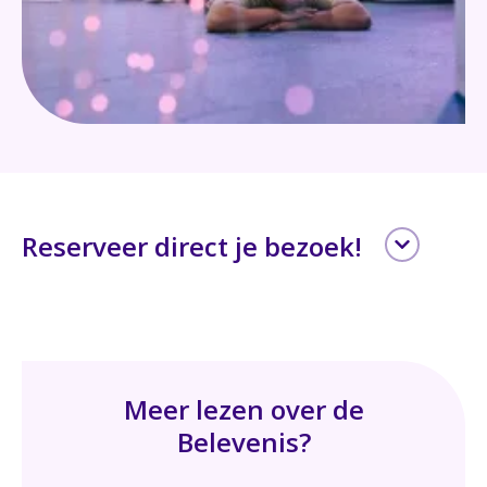
Reserveer direct je bezoek!
Leave
Zorgorganisatie
(Optioneel)
this
field
blank
Voor- en achternaam
Meer lezen over de
Belevenis?