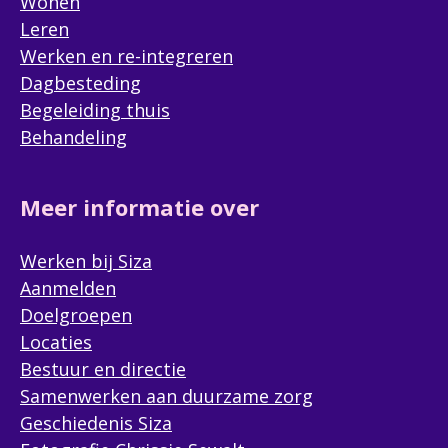
Wonen
Leren
Werken en re-integreren
Wil je het bezoek combineren met een lunch
Dagbesteding
bij Brasserie Het Groote Huys?
Begeleiding thuis
Ja
Behandeling
Nee
Meer informatie over
Hoe ben je in aanraking gekomen met
(Optioneel)
de belevenis? (Bijvoorbeeld via een
Werken bij Siza
vriend(in), social media, een
Aanmelden
organisatie, een flyer, etc.)
Doelgroepen
Locaties
Bestuur en directie
Samenwerken aan duurzame zorg
Heb je nog aanvullende informatie of
(Optioneel)
Geschiedenis Siza
vragen?