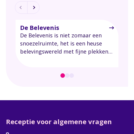
E-mailadres
De Belevenis
Vie
de 
De Belevenis is niet zomaar een
Telefoonnummer
Vier
snoezelruimte, het is een heuse
Bel
belevingswereld met fijne plekken
Ook
om te snoezelen voor mensen en/of
een
kinderen met een meervoudige
Straatnaam + huisnummer
beperking en/of een ernstige ziekte.
Postcode + woonplaats
Receptie voor algemene vragen