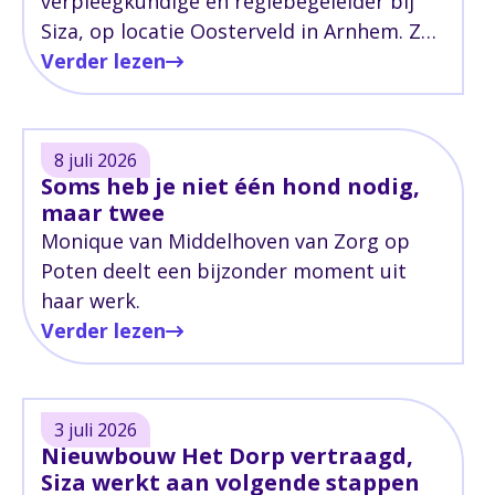
verpleegkundige en regiebegeleider bij
Siza, op locatie Oosterveld in Arnhem. Ze
werkt met cliënten met een lichamelijke
Verder lezen
beperking en complexe zorgvragen.
8 juli 2026
Soms heb je niet één hond nodig,
maar twee
Monique van Middelhoven van Zorg op
Poten deelt een bijzonder moment uit
haar werk.
Verder lezen
3 juli 2026
Nieuwbouw Het Dorp vertraagd,
Siza werkt aan volgende stappen