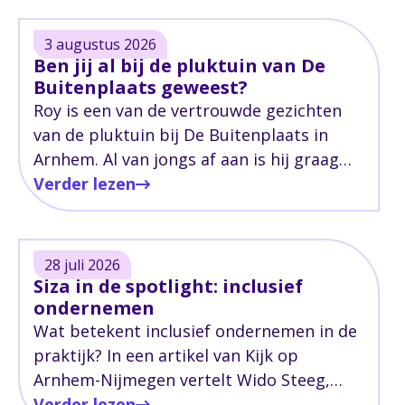
3 augustus 2026
Ben jij al bij de pluktuin van De
Buitenplaats geweest?
Roy is een van de vertrouwde gezichten
van de pluktuin bij De Buitenplaats in
Arnhem. Al van jongs af aan is hij graag
bezig in de tuin en inmiddels zet hij zijn
Verder lezen
kennis en passie iedere dag in op de
Buitenplaats.
28 juli 2026
Siza in de spotlight: inclusief
ondernemen
Wat betekent inclusief ondernemen in de
praktijk? In een artikel van Kijk op
Arnhem-Nijmegen vertelt Wido Steeg,
manager Werk en Activering, hoe Siza hier
Verder lezen