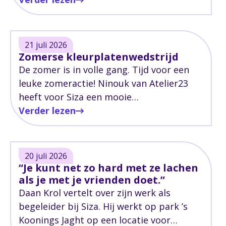
iedere dag aan werkt.
21 juli 2026
Zomerse kleurplatenwedstrijd
De zomer is in volle gang. Tijd voor een
leuke zomeractie! Ninouk van Atelier23
heeft voor Siza een mooie
zomerkleurplaat gemaakt. En jij mag die
Verder lezen
inkleuren!
20 juli 2026
“Je kunt net zo hard met ze lachen
als je met je vrienden doet.”
Daan Krol vertelt over zijn werk als
begeleider bij Siza. Hij werkt op park ’s
Koonings Jaght op een locatie voor