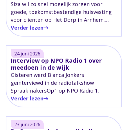
Siza wil zo snel mogelijk zorgen voor
goede, toekomstbestendige huisvesting
voor cliënten op Het Dorp in Arnhem.
Nieuwbouw op Het Dorp in Arnhem loopt
Verder lezen
echter verdere vertraging op.
24 juni 2026
Interview op NPO Radio 1 over
meedoen in de wijk
Gisteren werd Bianca Jonkers
geïnterviewd in de radiotalkshow
SpraakmakersOp1 op NPO Radio 1.
Verder lezen
23 juni 2026