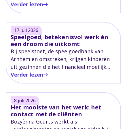
volwassenen met een ernstig
Verder lezen
verstandelijke beperking en moeilijk
verstaanbaar gedrag.
17 juli 2026
Speelgoed, betekenisvol werk én
een droom die uitkomt
Bij speelstoet, de speelgoedbank van
Arnhem en omstreken, krijgen kinderen
uit gezinnen die het financieel moeilijk
hebben de kans om gratis speelgoed uit
Verder lezen
te zoeken. Achter dat speelgoed gaat een
bijzonder verhaal schuil.
8 juli 2026
Het mooiste van het werk: het
contact met de cliënten
Bozyènna Geurts werkt als