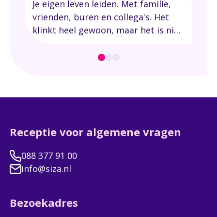
Je eigen leven leiden. Met familie,
Ied
vrienden, buren en collega's. Het
of 
klinkt heel gewoon, maar het is niet
ont
altijd vanzelfsprekend. Bijvoorbeeld
bep
omdat je een beperking of
heb
chronische ziekte hebt. Bij Siza
ove
denken we in mogelijkheden.
ber
thui
zel
leid
Receptie voor algemene vragen
088 377 91 00
info@siza.nl
Bezoekadres