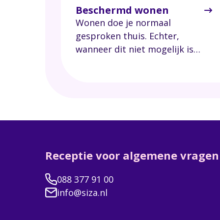
Beschermd wonen
Wonen doe je normaal
gesproken thuis. Echter,
wanneer dit niet mogelijk is
vanwege een beperking of
chronische ziekte, biedt Siza
verschillende vormen van
beschermd wonen, zowel voor
tijdelijke als langdurige
behoeften.
Receptie voor algemene vragen
088 377 91 00
info@siza.nl