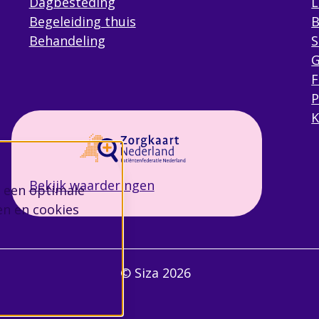
Dagbesteding
L
Begeleiding thuis
B
Behandeling
S
G
F
P
K
Bekijk waarderingen
 een optimale
en en cookies
© Siza 2026