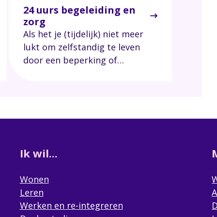
24 uurs begeleiding en
zorg
Als het je (tijdelijk) niet meer
lukt om zelfstandig te leven
door een beperking of
chronische ziekte, biedt Siza
verschillende beschermde
woonvormen waar je leert om
jouw leven in te delen op een
manier die bij jou past. Met
zorg ondersteunen wij jou
Ik wil...
daarbij.
Wonen
W
Leren
A
Werken en re-integreren
D