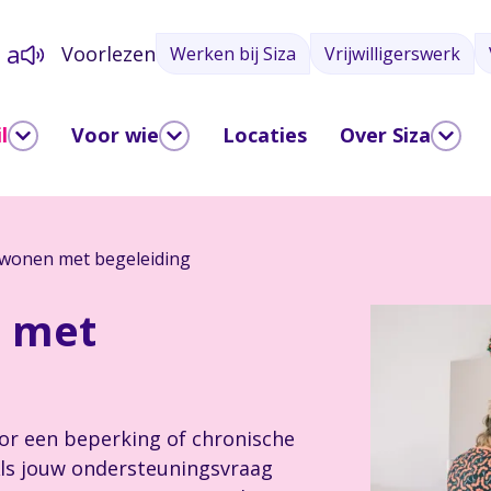
a
Voorlezen
Werken bij Siza
Vrijwilligerswerk
a
l
Voor wie
Locaties
Over Siza
 wonen met begeleiding
n met
door een beperking of chronische
 Als jouw ondersteuningsvraag