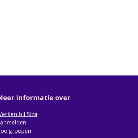
Meer informatie over
erken bij Siza
anmelden
oelgroepen