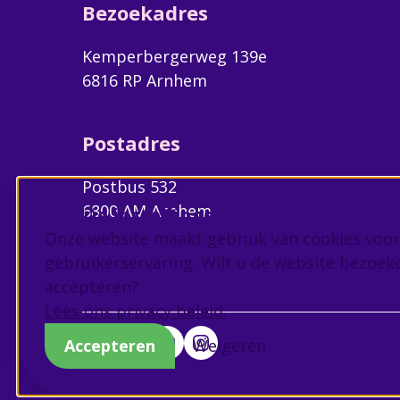
Bezoekadres
Kemperbergerweg 139e
6816 RP Arnhem
Postadres
Postbus 532
6800 AM Arnhem
Cookie instellingen
Onze website maakt gebruik van cookies voor
gebruikerservaring. Wilt u de website bezoek
accepteren?
Lees ons privacy beleid.
Accepteren
Weigeren