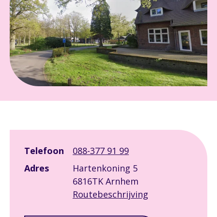
Leaflet
|
©
OpenStreetMap
contributors
+
Telefoon
088-377 91 99
−
Adres
Hartenkoning 5
6816TK Arnhem
Routebeschrijving