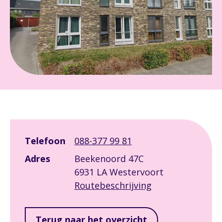
Leaflet
|
©
OpenStreetMap
contributors
+
Telefoon
088-377 99 81
−
Adres
Beekenoord 47C
6931 LA Westervoort
Routebeschrijving
Terug naar het overzicht