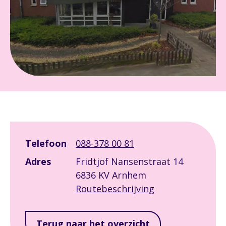
Leaflet
|
©
OpenStreetMap
contributors
+
Telefoon
088-378 00 81
−
Adres
Fridtjof Nansenstraat 14
6836 KV Arnhem
Routebeschrijving
Terug naar het overzicht