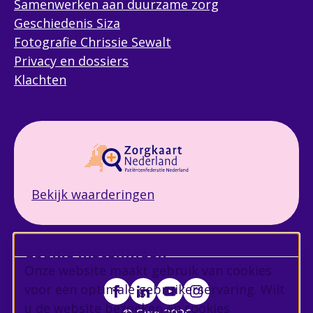
Samenwerken aan duurzame zorg
Geschiedenis Siza
Fotografie Chrissie Sewalt
Privacy en dossiers
Klachten
Bekijk waarderingen
Cookie instellingen
Onze website maakt gebruik van cookies
voor een optimale gebruikerservaring. Wilt
u de website bezoeken en cookies