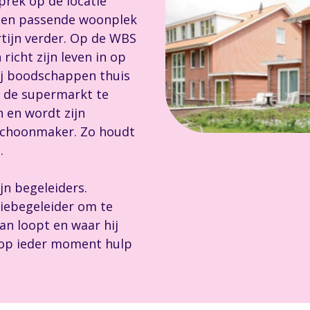
rek op de locatie
 een passende woonplek
rtijn verder. Op de WBS
richt zijn leven in op
hij boodschappen thuis
n de supermarkt te
n en wordt zijn
choonmaker. Zo houdt
.
jn begeleiders.
giebegeleider om te
an loopt en waar hij
n op ieder moment hulp