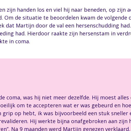
n zijn handen los en viel hij naar beneden, op zijn a
d. Om de situatie te beoordelen kwam de volgende da
eek dat Martijn door de val een hersenschudding had
eding had. Hierdoor raakte zijn hersenstam in verdruk
akte in coma.
e coma, was hij niet meer dezelfde. Hij moest alles 
eilijk om te accepteren wat er was gebeurd en hoe m
 grip op hebt, ik was bijvoorbeeld een stuk sneller
revalideren. Hij werkte bijna onafgebroken aan zijn h
eren’’. Na 9 maanden werd Martijn genezen verklaard.