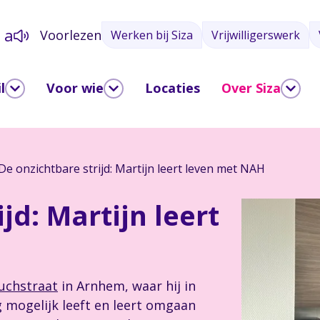
a
Voorlezen
Werken bij Siza
Vrijwilligerswerk
a
l
Voor wie
Locaties
Over Siza
De onzichtbare strijd: Martijn leert leven met NAH
jd: Martijn leert
uchstraat
in Arnhem, waar hij in
 mogelijk leeft en leert omgaan