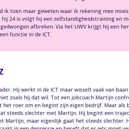
ad ik toen maar geweten waar ik rekening mee moest 
hij 24 is volgt hij een zelfstandigheidstraining en mo
odgedwongen afbreken. Via het UWV krijgt hij een h
en functie in de ICT.
z
ader. Hij werkt in de ICT maar wisselt vaak van baan
et zoals hij dat wil. Tot een jobcoach Martijn confron
 het roer om en begint zijn eigen bedrijf. Maar als b
aat steeds slechter met Martijn. Hij begint een traje
et Martijn, maar eigenlijk gaat het steeds slechter. 
j raakt in een depressie en beseft dat er iets moet