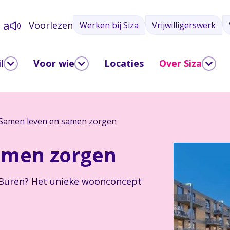
a
Voorlezen
Werken bij Siza
Vrijwilligerswerk
a
l
Voor wie
Locaties
Over Siza
Samen leven en samen zorgen
amen zorgen
rBuren? Het unieke woonconcept