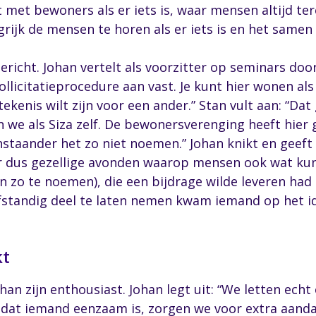
t met bewoners als er iets is, waar mensen altijd t
rijk de mensen te horen als er iets is en het samen 
gericht. Johan vertelt als voorzitter op seminars doo
sollicitatieprocedure aan vast. Je kunt hier wonen al
kenis wilt zijn voor een ander.” Stan vult aan: “Dat
n we als Siza zelf. De bewonersverenging heeft hier 
nstaander het zo niet noemen.” Johan knikt en geef
r dus gezellige avonden waarop mensen ook wat kun
n zo te noemen), die een bijdrage wilde leveren ha
standig deel te laten nemen kwam iemand op het i
kt
an zijn enthousiast. Johan legt uit: “We letten echt 
 dat iemand eenzaam is, zorgen we voor extra aandac