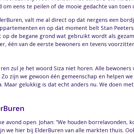
d om eens te peilen of de mooie gedachte van toen o
Buren, valt me al direct op dat nergens een bordje
appartementen en op dat moment belt Stan Peeters, 
t op de begane grond wat gebruikt wordt als gezam
er, één van de eerste bewoners en tevens voorzitte
Buren zul je het woord Siza niet horen. Alle bewone
a’. Zo zijn we gewoon één gemeenschap en helpen we 
ia. Maar gelukkig is dat echt anders nu. We doen me
erBuren
ke avond open. Johan: “We houden borrelavonden, 
zijn we hier bij ElderBuren van alle markten thuis.