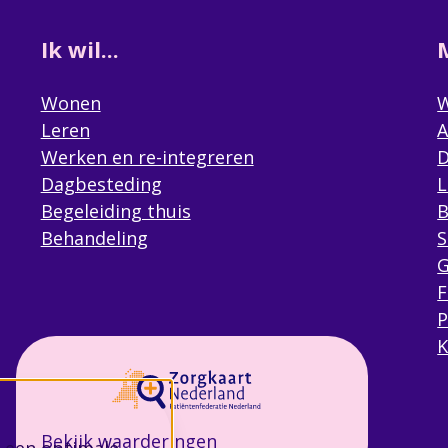
Ik wil...
Wonen
W
Leren
A
Werken en re-integreren
D
Dagbesteding
L
Begeleiding thuis
B
Behandeling
S
G
F
P
K
Bekijk waarderingen