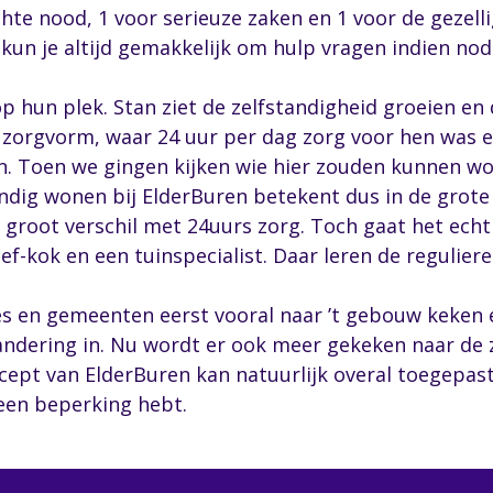
te nood, 1 voor serieuze zaken en 1 voor de gezelli
kun je altijd gemakkelijk om hulp vragen indien nodi
hun plek. Stan ziet de zelfstandigheid groeien en d
orgvorm, waar 24 uur per dag zorg voor hen was en 
en. Toen we gingen kijken wie hier zouden kunnen 
tandig wonen bij ElderBuren betekent dus in de grot
 groot verschil met 24uurs zorg. Toch gaat het echt
f-kok en een tuinspecialist. Daar leren de regulier
 en gemeenten eerst vooral naar ’t gebouw keken e
ndering in. Nu wordt er ook meer gekeken naar de 
ncept van ElderBuren kan natuurlijk overal toegep
geen beperking hebt.