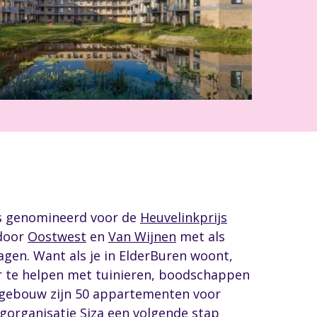
lfs genomineerd voor de
Heuvelinkprijs
 door
Oostwest
en
Van Wijnen
met als
gen. Want als je in ElderBuren woont,
or te helpen met tuinieren, boodschappen
et gebouw zijn 50 appartementen voor
gorganisatie Siza een volgende stap