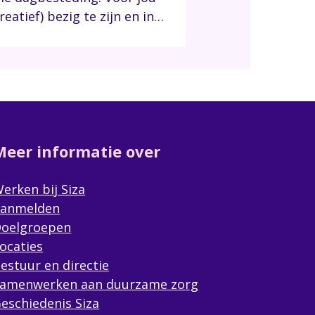
eatief) bezig te zijn en in
ct te komen met anderen.
gelijk voor je partner of je
 een moment waarop zij
e dingen kunnen
rnemen.
Meer informatie over
erken bij Siza
anmelden
oelgroepen
ocaties
estuur en directie
amenwerken aan duurzame zorg
eschiedenis Siza