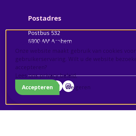
Postadres
Postbus 532
6800 AM Arnhem
Cookie instellingen
Onze website maakt gebruik van cookies voor
gebruikerservaring. Wilt u de website bezoek
accepteren?
Lees ons privacy beleid.
Accepteren
Weigeren