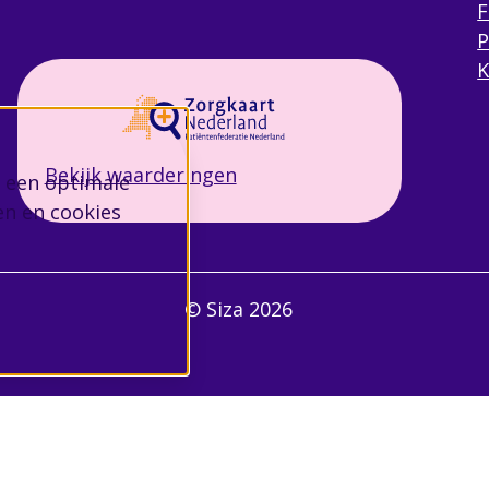
F
P
K
Bekijk waarderingen
 een optimale
en en cookies
© Siza 2026