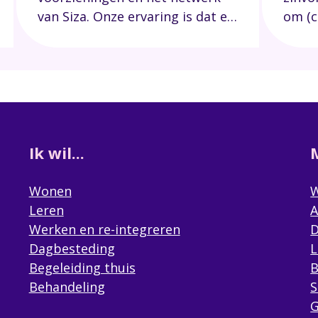
van Siza. Onze ervaring is dat er
om (cr
voor iedereen wel een passende
conta
plek te vinden is.
En mo
gezin
ander
onde
Ik wil...
Wonen
W
Leren
A
Werken en re-integreren
D
Dagbesteding
L
Begeleiding thuis
B
Behandeling
S
G