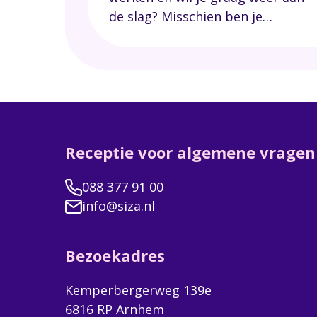
de slag? Misschien ben je
uitgevallen of zit je in een
Wajong traject waarbij je
arbeidsmogelijkheden hebt?
Meestal loopt dat via het UWV
en soms ook via de gemeente
Werk en Inkomen óf
Receptie voor algemene vragen
rechtstreeks via een werkgever.
088 377 91 00
info@siza.nl
Bezoekadres
Kemperbergerweg 139e
6816 RP Arnhem