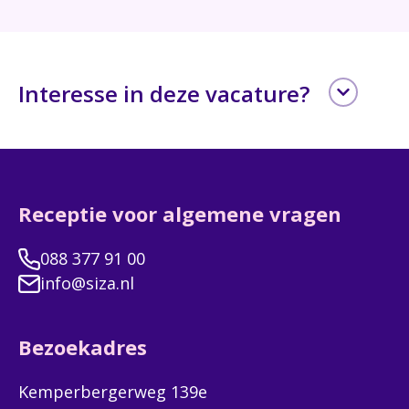
Interesse in deze vacature?
Leave
Voornaam
this
field
blank
Receptie voor algemene vragen
Achternaam
088 377 91 00
info@siza.nl
E-mailadres
Bezoekadres
Kemperbergerweg 139e