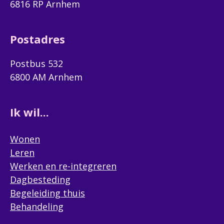
6816 RP Arnhem
Telefoonnummer
(Optioneel)
Postadres
Woonplaats
Postbus 532
6800 AM Arnhem
Ik wil...
In welke soort vrijwilligerswerk bij Siza bent u
(vooral) geïnteresseerd?
Wonen
Maatje
Leren
Algemene ondersteuner
Werken en re-integreren
Dagbesteding
Ik ben geïnteresseerd in de volgende vacature:
Begeleiding thuis
Als u geen voorkeur heeft zoeken we samen naar een
Behandeling
passende plek.