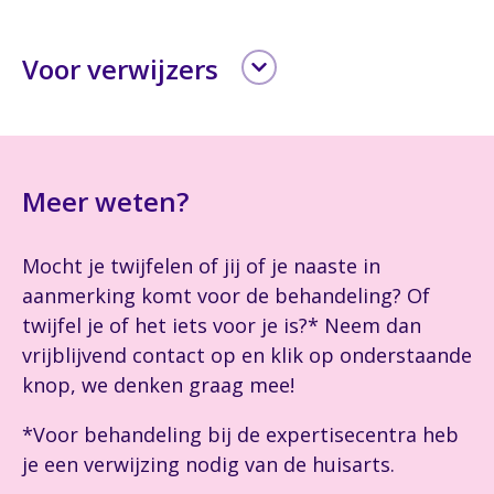
Voor verwijzers
Als verwijzer kan je een cliënt aanmelden voor
ons behandelprogramma via
Zorgdomein
.
Bekijk
hier
de handleiding voor het verwijzen
naar behandelprogramma Hersenz via het
Meer weten?
zorgdomein. Over de voortgang van de
behandeling wordt de huisarts geïnformeerd.
Mocht je twijfelen of jij of je naaste in
aanmerking komt voor de behandeling? Of
Voor wie is de behandeling?
twijfel je of het iets voor je is?* Neem dan
vrijblijvend contact op en klik op onderstaande
Voor mensen met aangetoond hersenletsel
knop, we denken graag mee!
die:
*Voor behandeling bij de expertisecentra heb
Beter willen leren omgaan met de
je een verwijzing nodig van de huisarts.
gevolgen hiervan