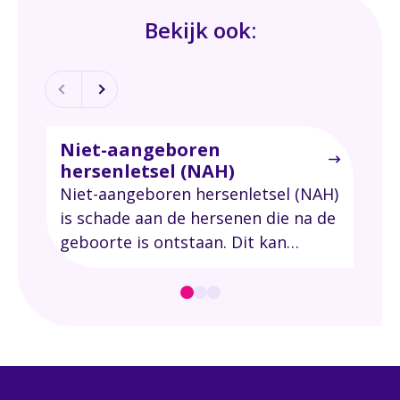
Bekijk ook:
Niet-aangeboren
Wo
hersenletsel (NAH)
Won
Niet-aangeboren hersenletsel (NAH)
je 
is schade aan de hersenen die na de
plek
geboorte is ontstaan. Dit kan
Wij
bijvoorbeeld komen door een
van
ongeluk, een hersentumor of een
hartstilstand.