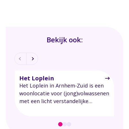
Bekijk ook:
Het Loplein
Mee
Het Loplein in Arnhem-Zuid is een
Als 
woonlocatie voor (jong)volwassenen
sne
met een licht verstandelijke
Geur
beperking, soms in combinatie met
als 
bijvoorbeeld autisme. Er wonen 13
een
mensen op Het Loplein. Iedere
nie