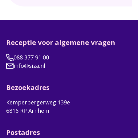
bewoner heeft een eigen studio.
Dan
bee
zij
Receptie voor algemene vragen
088 377 91 00
info@siza.nl
Bezoekadres
Kemperbergerweg 139e
6816 RP Arnhem
Postadres