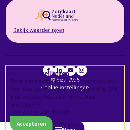
Bekijk waarderingen
Cookie instellingen
© Siza 2026
Onze website maakt gebruik van cookies
Cookie instellingen
voor een optimale gebruikerservaring. Wilt
u de website bezoeken en cookies
accepteren?
Lees ons privacy beleid.
Accepteren
Weigeren
Menu