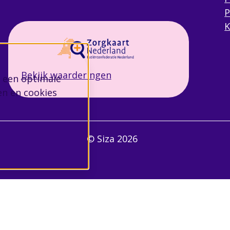
P
K
Bekijk waarderingen
 een optimale
en en cookies
© Siza 2026