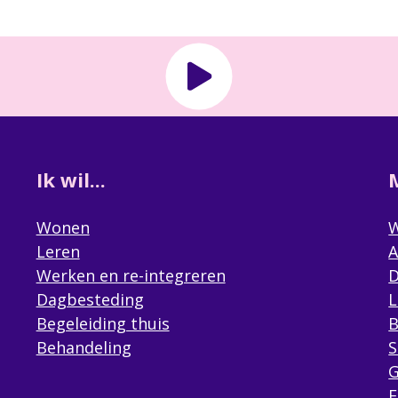
Ik wil...
Wonen
W
Leren
A
Werken en re-integreren
D
Dagbesteding
L
Begeleiding thuis
B
Behandeling
S
G
F