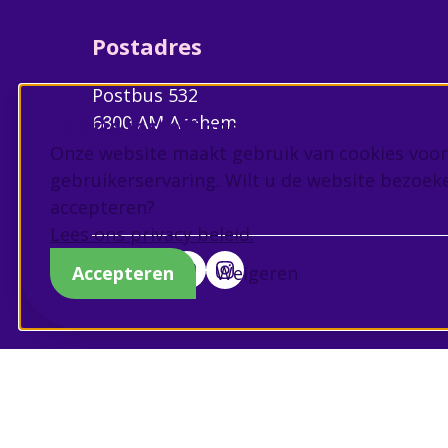
Postadres
Postbus 532
6800 AM Arnhem
Cookie instellingen
Onze website maakt gebruik van cookies voor
gebruikerservaring. Wilt u de website bezoek
accepteren?
Lees ons privacy beleid.
Accepteren
Weigeren