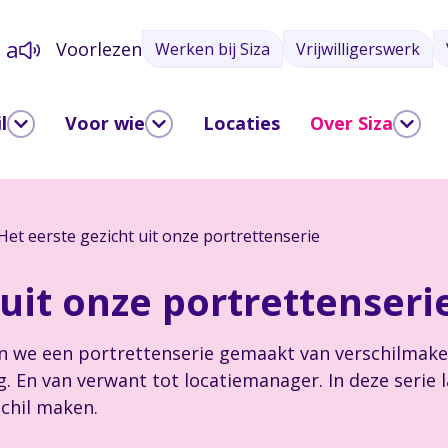
a
Voorlezen
Werken bij Siza
Vrijwilligerswerk
a
l
Voor wie
Locaties
Over Siza
Het eerste gezicht uit onze portrettenserie
 uit onze portrettenseri
we een portrettenserie gemaakt van verschilmakers b
. En van verwant tot locatiemanager. In deze serie l
schil maken.