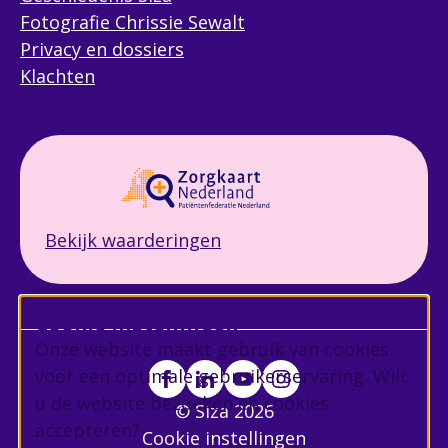
Fotografie Chrissie Sewalt
Privacy en dossiers
Klachten
Bekijk waarderingen
Cookie instellingen
Onze website maakt gebruik van cookies
voor een optimale gebruikerservaring. Wilt
u de website bezoeken en cookies
© Siza 2026
accepteren?
Cookie instellingen