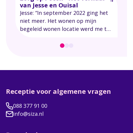
van Jesse en Ouisal
Ied
Jesse: “In september 2022 ging het
ver
niet meer. Het wonen op mijn
kan
begeleid wonen locatie werd me te
heb
veel. Het gebouw was voor mij te
groot, ik moest wennen aan de
buurt en het brandalarm ging vaak
en veel te hard af. Het werd een
trigger voor mij.”
Receptie voor algemene vragen
088 377 91 00
info@siza.nl