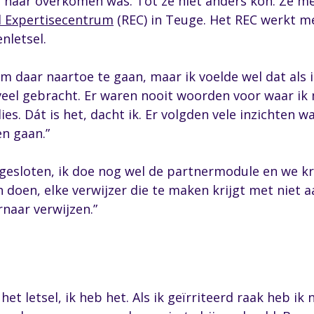
t haar overkomen was. Tot ze niet anders kon. Ze me
l Expertisecentrum
(REC) in Teuge. Het REC werkt m
nletsel.
m daar naartoe te gaan, maar ik voelde wel dat als 
veel gebracht. Er waren nooit woorden voor waar ik
es. Dát is het, dacht ik. Er volgden vele inzichten w
n gaan.”
fgesloten, ik doe nog wel de partnermodule en we kr
 doen, elke verwijzer die te maken krijgt met niet
rnaar verwijzen.”
et letsel, ik heb het. Als ik geïrriteerd raak heb ik 