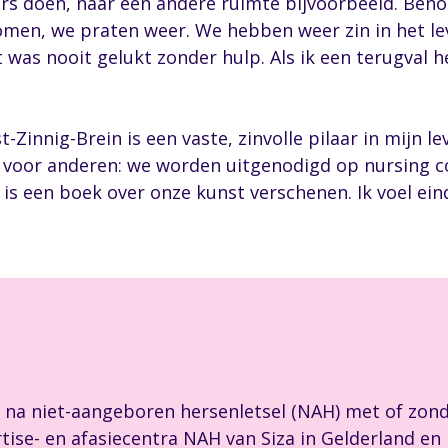
rs doen, naar een andere ruimte bijvoorbeeld. Beno
komen, we praten weer. We hebben weer zin in het lev
t was nooit gelukt zonder hulp. Als ik een terugval 
-Zinnig-Brein is een vaste, zinvolle pilaar in mijn l
l voor anderen: we worden uitgenodigd op nursing co
 is een boek over onze kunst verschenen. Ik voel eind
s na niet-aangeboren hersenletsel (NAH) met of zon
ise- en afasiecentra NAH van Siza in Gelderland en