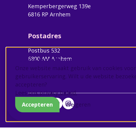
Kemperbergerweg 139e
6816 RP Arnhem
Postadres
Postbus 532
6800 AM Arnhem
Cookie instellingen
Onze website maakt gebruik van cookies voor
gebruikerservaring. Wilt u de website bezoek
accepteren?
Lees ons privacy beleid.
Accepteren
Weigeren