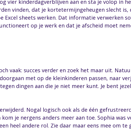
g vier kinderdagverblijven aan en sta je volop in h
en vinden, dat je kortetermijngeheugen slecht is, da
Excel sheets werken. Dat informatie verwerken sowi
unctioneert op je werk en dat je afscheid moet nem
toch vaak: succes verder en zoek het maar uit. Natuur
 doorgaan met op de kleinkinderen passen, naar ver
tegen dingen aan die je niet meer kunt. Je bent jeze
erwijderd. Nogal logisch ook als de één gefrustreer
kom je nergens anders meer aan toe. Sophia was voll
 een heel andere rol. Zie daar maar eens mee om te 