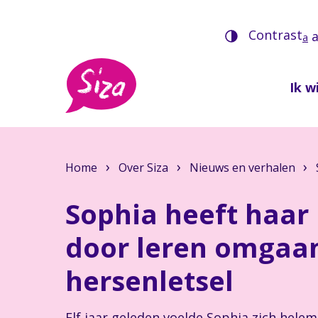
Contrast
a
Ik wi
Home
Over Siza
Nieuws en verhalen
Sophia heeft haar 
door leren omgaa
hersenletsel
Elf jaar geleden voelde Sophia zich helem