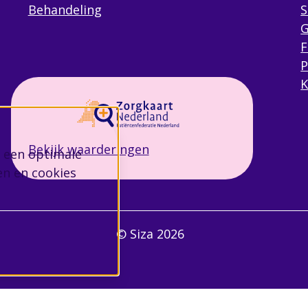
Behandeling
S
G
F
P
K
Bekijk waarderingen
 een optimale
en en cookies
© Siza 2026