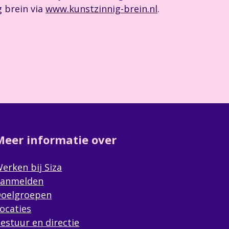
 brein via
www.kunstzinnig-brein.nl
.
Meer informatie over
erken bij Siza
anmelden
oelgroepen
ocaties
estuur en directie