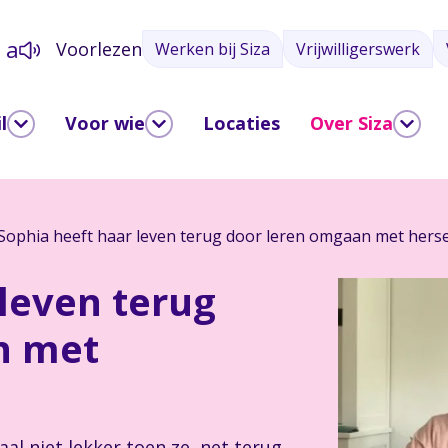
a
Voorlezen
Werken bij Siza
Vrijwilligerswerk
a
l
Voor wie
Locaties
Over Siza
Sophia heeft haar leven terug door leren omgaan met herse
leven terug
n met
aal niet lekker toen ze, net terug