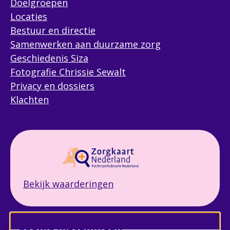
Doelgroepen
Locaties
Bestuur en directie
Samenwerken aan duurzame zorg
Geschiedenis Siza
Fotografie Chrissie Sewalt
Privacy en dossiers
Klachten
Bekijk waarderingen
Verzenden
Cookie instellingen