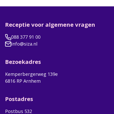
this
field
blank
Receptie voor algemene vragen
Achternaam
088 377 91 00
info@siza.nl
E-mailadres
Bezoekadres
Kemperbergerweg 139e
6816 RP Arnhem
Telefoonnummer
(Optioneel)
Postadres
Woonplaats
Postbus 532