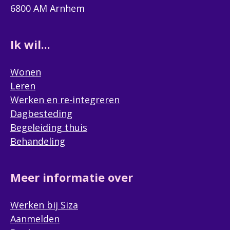
6800 AM Arnhem
Ik wil...
In welke soort vrijwilligerswerk bij Siza bent u
(vooral) geïnteresseerd?
Wonen
Maatje
Leren
Algemene ondersteuner
Werken en re-integreren
Dagbesteding
Ik ben geïnteresseerd in de volgende vacature:
Begeleiding thuis
Als u geen voorkeur heeft zoeken we samen naar een
Behandeling
passende plek.
Meer informatie over
Werken bij Siza
Aanmelden
Korte motivatie