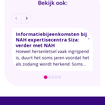
Bekijk ook:
Informatiebijeenkomsten bij
Ro
NAH expertisecentra Siza:
lev
verder met NAH
Ron
Hoewel hersenletsel vaak ingrijpend
gel
is, duurt het soms jaren voordat het
toe
als zodanig wordt herkend. Soms
aan
zoeken mensen jaren naar hulp en
geli
dat is jammer, want er zijn goede
kre
behandelingen om te leren omgaan
Hoe
met hersenletsel.
fys
aan
leve