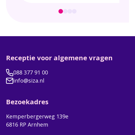
de 
waa
Receptie voor algemene vragen
088 377 91 00
info@siza.nl
Bezoekadres
Kemperbergerweg 139e
6816 RP Arnhem