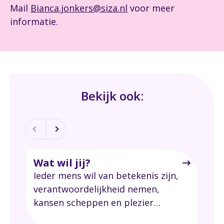
Mail
Bianca.jonkers@siza.nl
voor meer
informatie.
Bekijk ook:
Wat wil jij?
Loc
Ieder mens wil van betekenis zijn,
Siz
verantwoordelijkheid nemen,
bij
kansen scheppen en plezier
lev
hebben, elke dag opnieuw.
loca