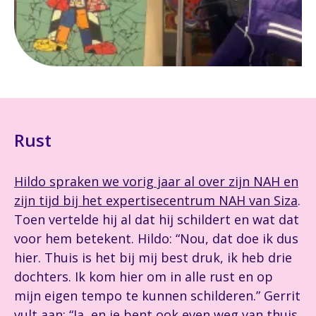
Rust
Hildo spraken we vorig jaar al over zijn NAH en
zijn tijd bij het expertisecentrum NAH van Siza
.
Toen vertelde hij al dat hij schildert en wat dat
voor hem betekent. Hildo: “Nou, dat doe ik dus
hier. Thuis is het bij mij best druk, ik heb drie
dochters. Ik kom hier om in alle rust en op
mijn eigen tempo te kunnen schilderen.” Gerrit
vult aan: “Ja, en je bent ook even weg van thuis.