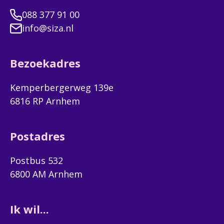
moe
088 377 91 00
ik 
info@siza.nl
was
de 
gel
Bezoekadres
vro
Kemperbergerweg 139e
6816 RP Arnhem
Postadres
Postbus 532
6800 AM Arnhem
Ik wil...