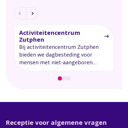
Activiteitencentrum
Het
Zutphen
val
Bij activiteitencentrum Zutphen
Na 
bieden we dagbesteding voor
ver
mensen met niet-aangeboren
voor
hersenletsel.
aan
te h
ach
bla
dat
keu
kwa
Receptie voor algemene vragen
vec