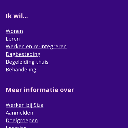
Ik wil...
Zorgvraag
Dagbesteding
Wonen
Wonen
Leren
Behandeling
Werken en re-integreren
Ambulante ondersteuning
Dagbesteding
Anders, namelijk
Begeleiding thuis
Behandeling
Anders
(Optioneel)
Meer informatie over
Indicatie
Werken bij Siza
Vul hier de indicatie van de cliënt in. Hierdoor kan je
Aanmelden
aanvraag sneller verwerkt worden door de
Doelgroepen
cliëntadviseurs.