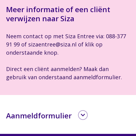
Meer informatie of een cliënt
verwijzen naar Siza
Neem contact op met Siza Entree via: 088-377
91 99 of sizaentree@siza.nl of klik op
onderstaande knop.
Direct een cliënt aanmelden? Maak dan
gebruik van onderstaand aanmeldformulier.
Aanmeldformulier
Gegevens van de cliënt (1 van 2)
Leave
this
Via onderstaand is het mogelijk om contact te