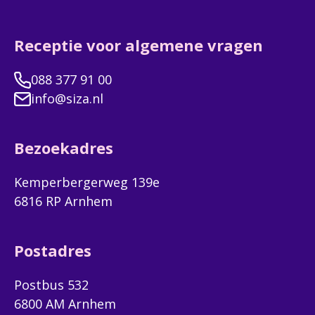
field
leggen met onze adviseurs voor meer
blank
informatie over een eventuele aanmelding van
Receptie voor algemene vragen
een cliënt. Een adviseur van SizaEntree neemt
na ontvangst van het contactformulier binnen
088 377 91 00
twee werkdagen contact met je op.
info@siza.nl
Voornaam + achternaam
Bezoekadres
Kemperbergerweg 139e
6816 RP Arnhem
Geboortedatum
Postadres
Woonplaats
Postbus 532
6800 AM Arnhem