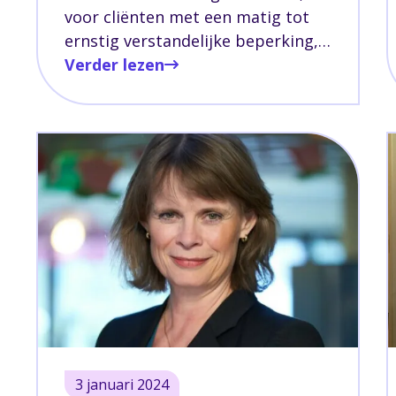
voor cliënten met een matig tot
ernstig verstandelijke beperking,
wordt verbouwd en krijgt er een
Verder lezen
verdieping bovenop. De bouw is in
september gestart en heeft nu
het hoogste punt bereikt!
3 januari 2024