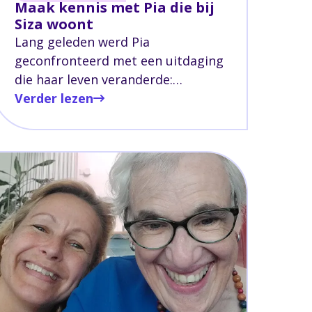
Maak kennis met Pia die bij
Siza woont
Lang geleden werd Pia
geconfronteerd met een uitdaging
die haar leven veranderde:
posttraumatische dystrofie, een
Verder lezen
aandoening verwant aan MS,
samen met knieproblemen op
jonge leeftijd.