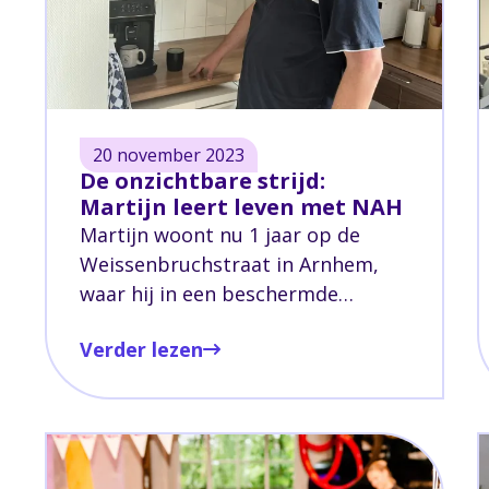
20 november 2023
De onzichtbare strijd:
Martijn leert leven met NAH
Martijn woont nu 1 jaar op de
Weissenbruchstraat in Arnhem,
waar hij in een beschermde
omgeving zo zelfstandig mogelijk
Verder lezen
leeft en leert omgaan met zijn
niet-aangeboren hersenletsel
(NAH). Voorheen woonde Martijn
nog in Asperen met zijn gezin,
maar om verschillende redenen