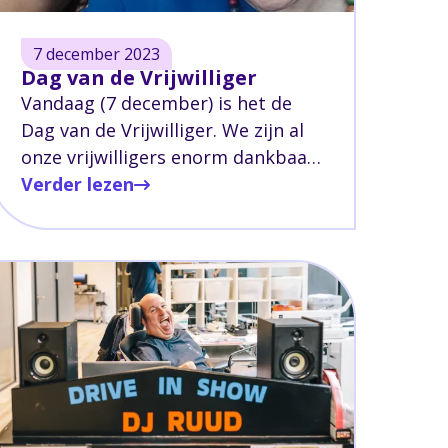
7 december 2023
Dag van de Vrijwilliger
Vandaag (7 december) is het de
Dag van de Vrijwilliger. We zijn al
onze vrijwilligers enorm dankbaar
voor hun inzet het afgelopen jaar.
Verder lezen
Of het nu gaat om een uurtje hulp
bij het koken, het begeleiden van
een dagje uit met cliënten, een
kopje koffiedrinken, een
schilderijtje ophangen, of gezellig
een wandeling maken. We zijn blij
met jullie! Ontzettend bedankt
voor jullie inzet.