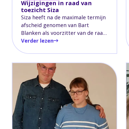
Wijzigingen in raad van
toezicht Siza
Siza heeft na de maximale termijn
afscheid genomen van Bart
Blanken als voorzitter van de raad
van toezicht. Siza dankt de heer
Verder lezen
Blanken voor het voorzitterschap
en verwelkomt mevrouw van den
Brink als nieuwe voorzitter. Ook
verwelkomt Siza mevrouw Pillen
als nieuw lid van de raad van
toezicht.