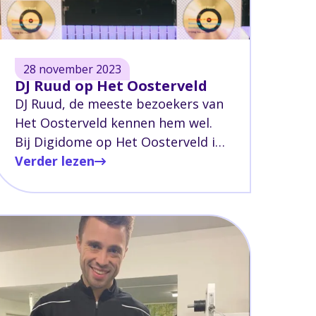
28 november 2023
DJ Ruud op Het Oosterveld
DJ Ruud, de meeste bezoekers van
Het Oosterveld kennen hem wel.
Bij Digidome op Het Oosterveld is
hij de huis-DJ die zijn collega’s
Verder lezen
voorziet van muziek. Maar je kunt
Ruud ook kennen van andere
feesten waar hij als DJ optreedt.