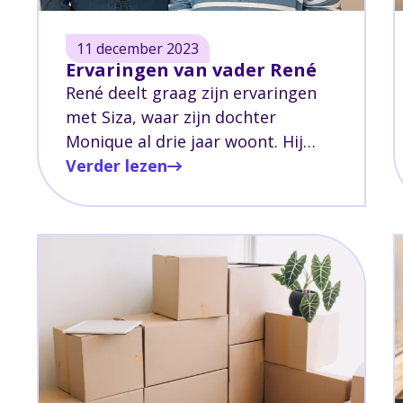
11 december 2023
Ervaringen van vader René
René deelt graag zijn ervaringen
met Siza, waar zijn dochter
Monique al drie jaar woont. Hij
deelt zijn ervaringen met Siza, de
Verder lezen
belangrijkste overwegingen die hij
had bij het kiezen van Siza als
zorginstelling voor zijn dochter,
zijn mening over de communicatie
binnen Siza, en zijn advies voor
andere ouders die op zoek zijn
naar een zorginstelling.