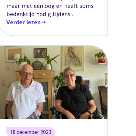
maar met één oog en heeft soms
bedenktijd nodig tijdens
gesprekken. Deze uitdagingen zijn
Verder lezen
het gevolg van zijn beperkingen
door zijn niet-aangeboren
hersenletsel (NAH) dat hij heeft
opgelopen door een
brommerongeluk op 41-jarige
leeftijd.
18 december 2023