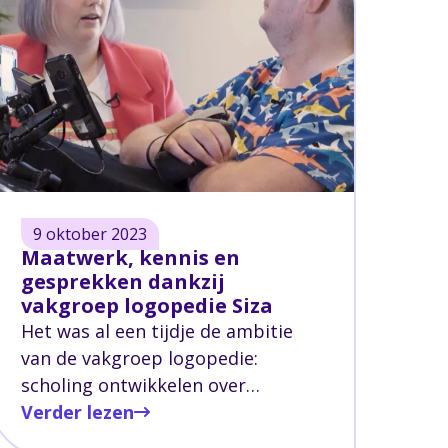
zwembad, een sporthal, een
fitnessruimte, een beweegtuin en
ook technologische apparaten.
9 oktober 2023
Maatwerk, kennis en
gesprekken dankzij
vakgroep logopedie Siza
Het was al een tijdje de ambitie
van de vakgroep logopedie:
scholing ontwikkelen over
slikproblematiek. Niet alle
Verder lezen
collega's waren namelijk even