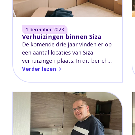
1 december 2023
Verhuizingen binnen Siza
De komende drie jaar vinden er op
een aantal locaties van Siza
verhuizingen plaats. In dit bericht
leggen we uit waarom deze
Verder lezen
verhuizingen noodzakelijk zijn.