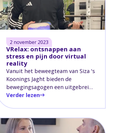
2 november 2023
VRelax: ontsnappen aan
stress en pijn door virtual
reality
Vanuit het beweegteam van Siza 's
Koonings Jaght bieden de
bewegingsagogen een uitgebreid
beweegaanbod waar behandeling,
Verder lezen
onderzoek en ontwikkeling
samenkomen. Binnen ‘s Koonings
Jaght zijn verschillende faciliteiten
beschikbaar, waaronder een