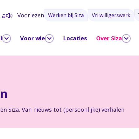
a
Voorlezen
Werken bij Siza
Vrijwilligerswerk
a
l
Voor wie
Locaties
Over Siza
en
en Siza. Van nieuws tot (persoonlijke) verhalen.