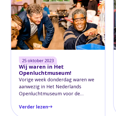
ging het niet langer thuis.
25 oktober 2023
Wij waren in Het
Openluchtmuseum!
Vorige week donderdag waren we
aanwezig in Het Nederlands
Openluchtmuseum voor de
tentoonstelling '(On)beperkt |
Verder lezen
Leven met een handicap' en om te
laten zien hoe betekenisvolle